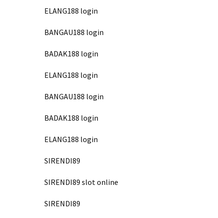
ELANG188 login
BANGAU188 login
BADAK188 login
ELANG188 login
BANGAU188 login
BADAK188 login
ELANG188 login
SIRENDI89
SIRENDI89 slot online
SIRENDI89