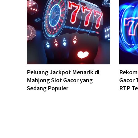
Peluang Jackpot Menarik di
Rekome
Mahjong Slot Gacor yang
Gacor 
Sedang Populer
RTP Te