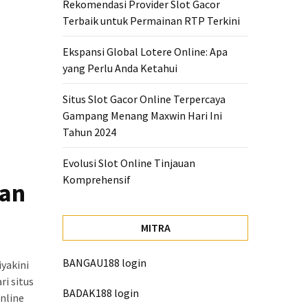
Rekomendasi Provider Slot Gacor
Terbaik untuk Permainan RTP Terkini
Ekspansi Global Lotere Online: Apa
yang Perlu Anda Ketahui
Situs Slot Gacor Online Terpercaya
Gampang Menang Maxwin Hari Ini
Tahun 2024
Evolusi Slot Online Tinjauan
Komprehensif
gan
MITRA
BANGAU188 login
iyakini
i situs
BADAK188 login
online