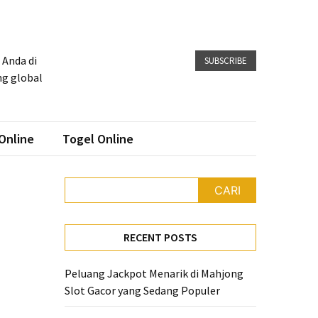
 Anda di
SUBSCRIBE
ng global
Online
Togel Online
CARI
RECENT POSTS
Peluang Jackpot Menarik di Mahjong
Slot Gacor yang Sedang Populer