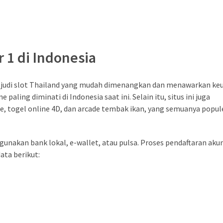
 1 di Indonesia
ori judi slot Thailand yang mudah dimenangkan dan menawarkan k
 paling diminati di Indonesia saat ini. Selain itu, situs ini juga
e, togel online 4D, dan arcade tembak ikan, yang semuanya popule
nakan bank lokal, e-wallet, atau pulsa. Proses pendaftaran aku
ta berikut: