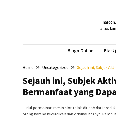
Skip
Skip
to
to
content
content
POS-
narcon2
POS
TERBARU
situs ka
Peluang
Jackpot
Bingo Online
Black
Menarik
di
Mahjong
Home
Uncategorized
Sejauh ini, Subjek Ak
Slot
Sejauh ini, Subjek Akti
Gacor
yang
Bermanfaat yang Dapa
Sedang
Populer
Judul permainan mesin slot telah diubah dari prod
Rekomendasi
orang karena kecerdikan dan orisinalitasnya. Pembua
Provider