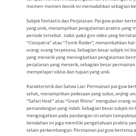
Slot
momen-momen ikonik ini memudahkan sebagian besar 
Gacor
Online
Subjek Fantastis dan Perjalanan: Pai gow poker be
Terpercaya
yang unik, menampilkan pengalaman praktis yang men
Gampang
periode tersebut. Judul-judul gim video yang berlata
Menang
“Cleopatra” atau “Tomb Raider”, menambahkan hal
Maxwin
orang-orang terpesona. Sebagian besar subjek ini bi
Hari
yang menarik yang meningkatkan pengalaman berm
Ini
perjalanan yang menarik, sebagian besar permainan 
Tahun
mempelajari siklus dan tujuan yang unik.
2024
Karakteristik dan Satwa Liar: Permainan pai gow be
Evolusi
sehat, menampilkan pedesaan yang subur, anjing-anj
Slot
“Safari Heat” atau “Great Rhino” mengubur orang-o
Online
pemandangan yang indah. Sebagian besar subjek ini b
Tinjauan
mengingatkan pada pandangan ini selain tampaknya t
Komprehensif
keindahan ini juga memiliki pengetahuan praktis ya
selain perkembangan. Permainan pai gow bertema a