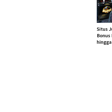
Situs J
Bonus
hingga